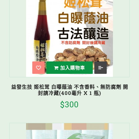
加入購物車
益發生技 姬松茸 白曝蔭油 不含香料、無防腐劑 開
封請冷藏(400毫升 X 1 瓶)
$300