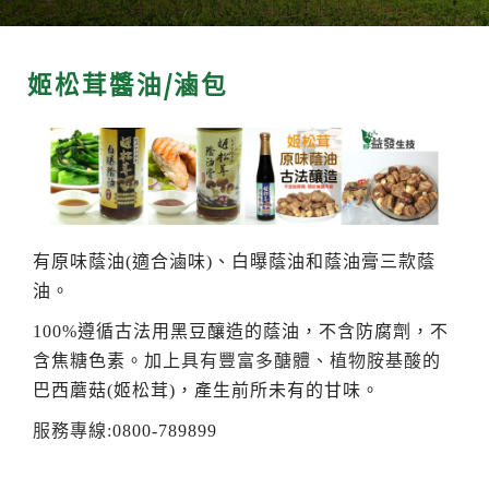
姬松茸醬油/滷包
有原味蔭油
(
適合滷味
)
、白曝蔭油和蔭油膏三款蔭
油。
100%
遵循古法用黑豆釀造的蔭油，不含防腐劑，不
含焦糖色素。加上
具有豐富多醣體、植物胺基酸
的
巴西蘑菇
(
姬松茸
)
，產生前所未有的甘味。
服務專線
:
0800-789899