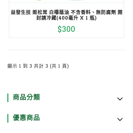
益發生技 姬松茸 白曝蔭油 不含香料、無防腐劑 開
封請冷藏(400毫升 X 1 瓶)
$300
顯示 1 到 3 共計 3 (共 1 頁)
商品分類
優惠商品