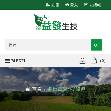
註冊
登入
去結帳
MENU
(0)
首頁
姬松茸醬油/滷包
/