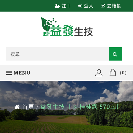
註冊
登入
去結帳
MENU
(0)
首頁
益發生技 土肉桂純露 570ml
/