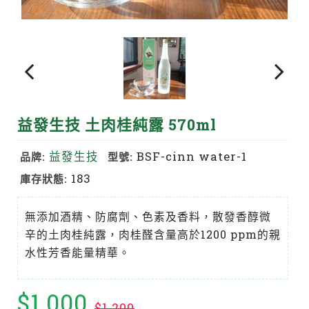
益發生技 土肉桂純露 570ml
益發生技
BSF-cinn water-1
品牌:
型號:
183
庫存狀態:
無添加酒精、防腐劑、色素及香料，散發香醇微
辛的土肉桂純露，肉桂醛含量高於1200 ppm的親
水性芳香能量精華。
$1,000
$1,200