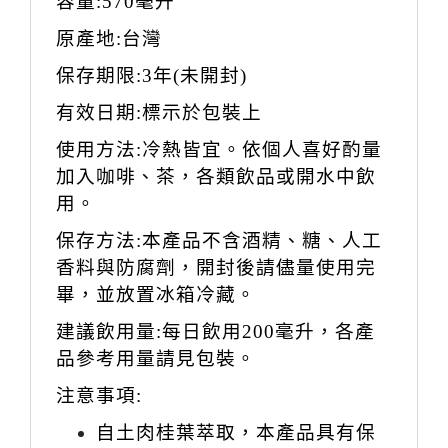
容量
:570
毫升
原產地
:
台灣
保存期限
:3
年
(
未開封
)
有效日期
:
標示於包裝上
使用方法
:
冷熱皆宜。依個人喜好酌量
加入咖啡
、
茶，各類飲品或開水中飲
用。
保存方法
:
本產品不含酒精、糖、人工
香料與防腐劑
，
開封後請儘量使用完
畢
，
並放置冰箱冷藏。
建議飲用量
:
每日飲用
200
毫升
，
各產
品參考用量請見包裝。
注意事項
:
自土肉桂葉萃取，本產品具有保