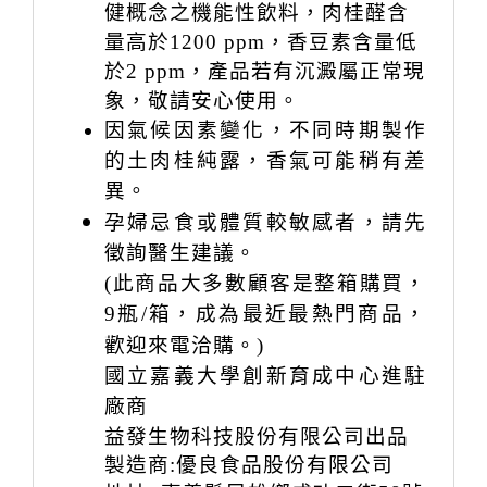
健概念之機能性飲料
，
肉桂醛含
量高於
1200 ppm
，香豆素含量低
於
2 ppm
，產品若有沉澱屬正常現
象，敬請安心使用。
因氣候因素變化，不同時期製作
的土肉桂
純露，香氣可能稍有差
異。
孕婦忌食或體質較敏感者，請先
徵詢醫生建議。
(
此商品大多數顧客是整箱購買，
9
瓶
/
箱，成為最近最熱門商品，
歡迎來電洽購。
)
國立嘉義大學創新育成中心進駐
廠商
益發生物科技股份有限公司出品
製造商
:
優良食品股份有限公司