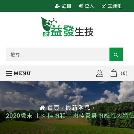
註冊
登入
去結帳
MENU
(0)
首頁
最新消息
/
/
2020歲末 土肉桂粉和土肉桂養身粉感恩大特