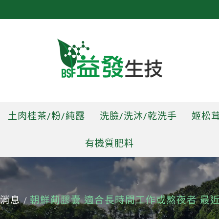
土肉桂茶/粉/純露
洗臉/洗沐/乾洗手
姬松茸
有機質肥料
消息
朝鮮薊膠囊 適合長時間工作或熬夜者 最
/