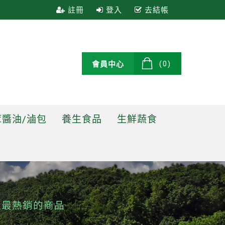
註冊
登入
去結帳
(0)
會員中心
醬油/滷包
養生食品
生鮮蔬食
近最熱銷的商品